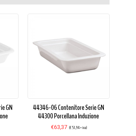
rie GN
44346-06 Contenitore Serie GN
ione
44300 Porcellana Induzione
€63,37
(€ 51,94 + iva)