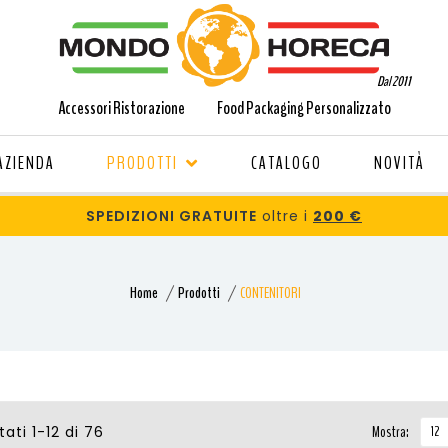
Dal 2011
Accessori Ristorazione
Food Packaging Personalizzato
AZIENDA
PRODOTTI
CATALOGO
NOVITÀ
SPEDIZIONI GRATUITE
oltre i
200 €
Home
Prodotti
CONTENITORI
Mostra:
tati 1-12 di 76