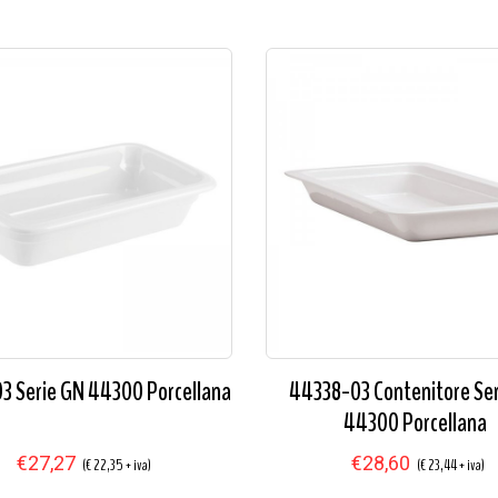
3 Serie GN 44300 Porcellana
44338-03 Contenitore Se
44300 Porcellana
€27,27
€28,60
(€ 22,35 + iva)
(€ 23,44 + iva)