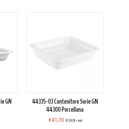
rie GN
44335-03 Contenitore Serie GN
44300 Porcellana
€41,70
(€ 34,18 + iva)