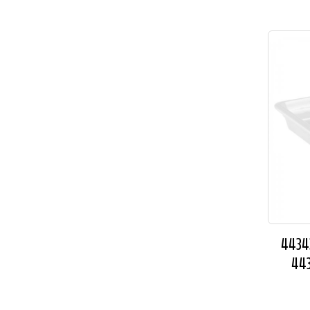
44343
443