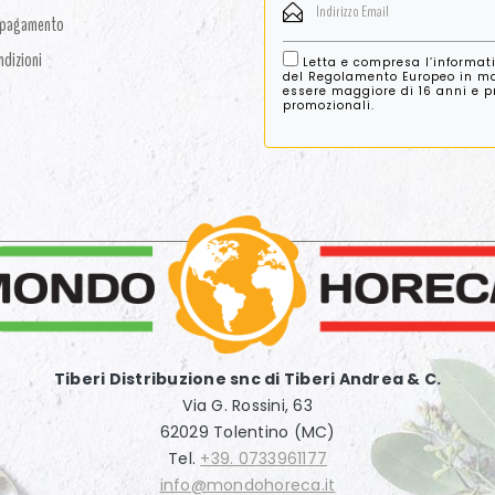
i pagamento
ndizioni
Letta e compresa l’informat
del Regolamento Europeo in mat
essere maggiore di 16 anni e pre
promozionali.
Tiberi Distribuzione snc di Tiberi Andrea & C.
Via G. Rossini, 63
62029 Tolentino (MC)
Tel.
+39. 0733961177
info@mondohoreca.it