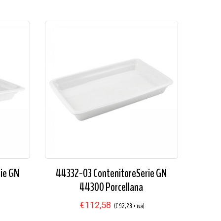
rie GN
44332-03 ContenitoreSerie GN
44300 Porcellana
€112,58
(€ 92,28 + iva)