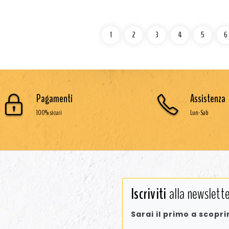
1
2
3
4
5
6
Pagamenti
Assistenza
100% sicuri
Lun-Sab
Iscriviti
alla newslette
Sarai il primo a scopri