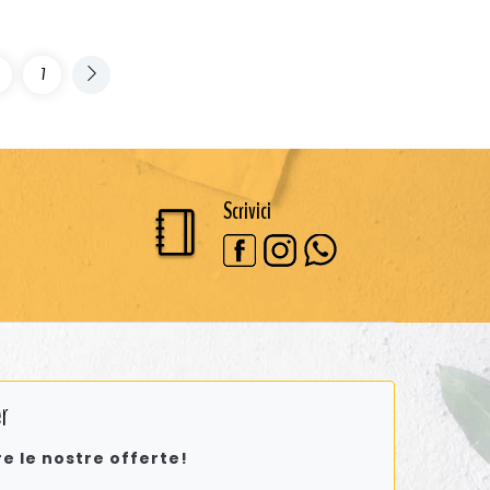
7
Scrivici
r
re le nostre offerte!