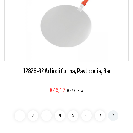
42826-32 Articoli Cucina, Pasticceria, Bar
€46,17
(€ 37,84 + iva)
1
2
3
4
5
6
7