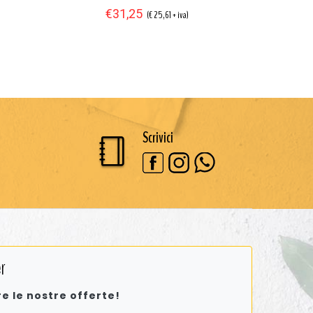
€31,25
€
(€ 25,61 + iva)
Scrivici
r
re le nostre offerte!