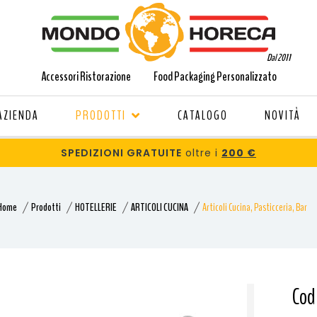
Dal 2011
Accessori Ristorazione
Food Packaging Personalizzato
AZIENDA
PRODOTTI
CATALOGO
NOVITÀ
SPEDIZIONI GRATUITE
oltre i
200 €
Home
Prodotti
HOTELLERIE
ARTICOLI CUCINA
Articoli Cucina, Pasticceria, Bar
Cod