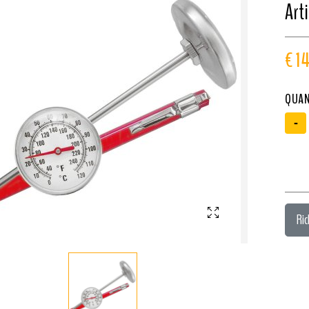
Arti
€ 1
QUAN
-
Ric