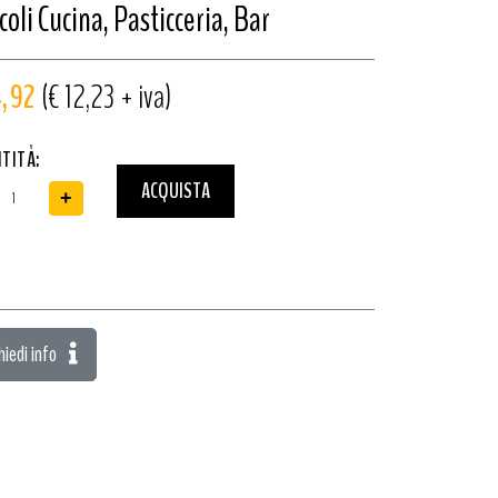
coli Cucina, Pasticceria, Bar
4,92
(€ 12,23 + iva)
TITÀ:
ACQUISTA
+
hiedi info