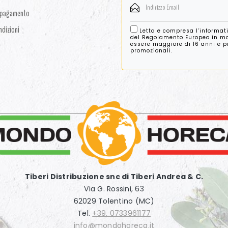
i pagamento
ndizioni
Letta e compresa l’informat
del Regolamento Europeo in mat
essere maggiore di 16 anni e pre
promozionali.
Tiberi Distribuzione snc di Tiberi Andrea & C.
Via G. Rossini, 63
62029 Tolentino (MC)
Tel.
+39. 0733961177
info@mondohoreca.it