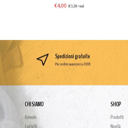
€4,00
iva)
(€ 3,28 + iva)
Spedizioni gratuite
Per ordini superiori a 200€
CHI SIAMO
SHOP
Azienda
Prodotti
Contatti
Novità