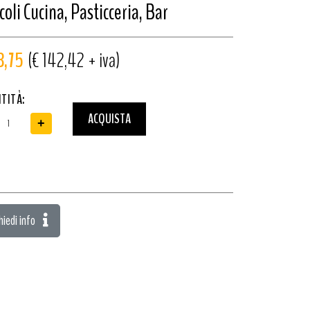
coli Cucina, Pasticceria, Bar
3,75
(€ 142,42 + iva)
TITÀ:
ACQUISTA
+
hiedi info