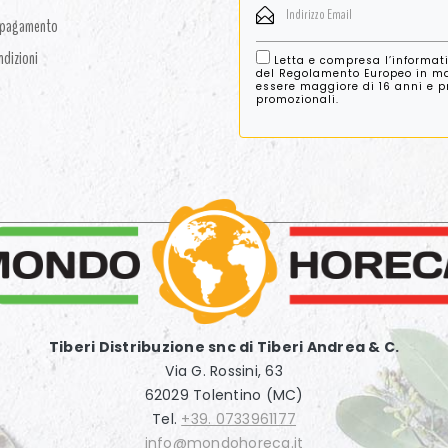
i pagamento
ndizioni
Letta e compresa l’informat
del Regolamento Europeo in mat
essere maggiore di 16 anni e pre
promozionali.
Tiberi Distribuzione snc di Tiberi Andrea & C.
Via G. Rossini, 63
62029 Tolentino (MC)
Tel.
+39. 0733961177
info@mondohoreca.it