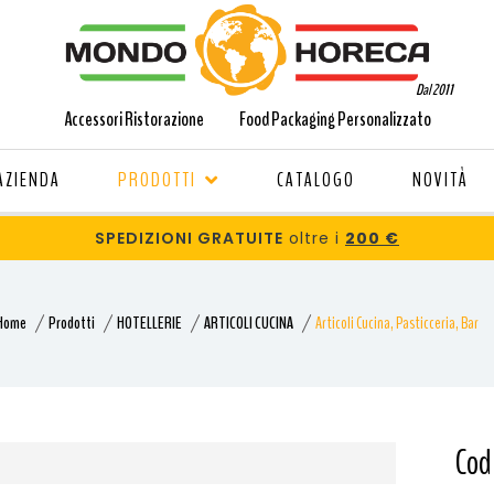
Dal 2011
Accessori Ristorazione
Food Packaging Personalizzato
AZIENDA
PRODOTTI
CATALOGO
NOVITÀ
SPEDIZIONI GRATUITE
oltre i
200 €
Home
Prodotti
HOTELLERIE
ARTICOLI CUCINA
Articoli Cucina, Pasticceria, Bar
Cod