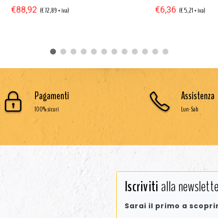
€88,92
€6,36
(€ 72,89 + iva)
(€ 5,21 + iva)
Pagamenti
Assistenza
100% sicuri
Lun-Sab
Iscriviti
alla newslette
Sarai il primo a scopri