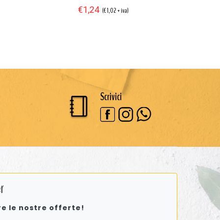
€1,24
(€ 1,02 + iva)
Scrivici
r
re le nostre offerte!