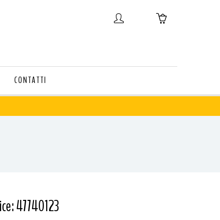
CONTATTI
ice: 47740123