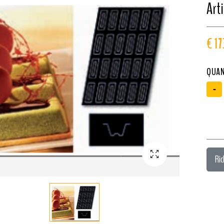
Arti
€ 17
QUAN
-
Ric