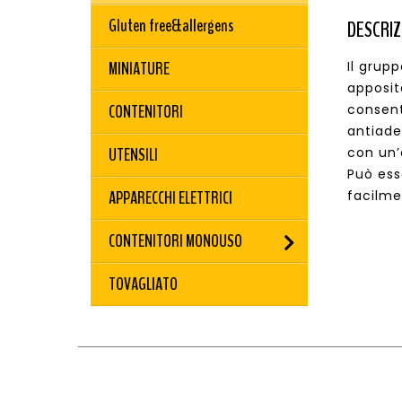
Gluten free&allergens
DESCRIZ
MINIATURE
Il grup
apposit
CONTENITORI
consent
antiade
UTENSILI
con un’
Può ess
APPARECCHI ELETTRICI
facilme
CONTENITORI MONOUSO
TOVAGLIATO