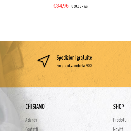
€34,96
iva)
(€ 28,66 + iva)
Spedizioni gratuite
Per ordini superiori a 200€
CHI SIAMO
SHOP
Azienda
Prodotti
Contatti
Novità