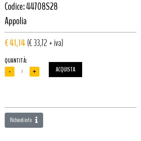
Codice: 44708S28
Appolia
€ 41,14
(€ 33,72 + iva)
QUANTITÀ:
ACQUISTA
-
+
Richiedi info