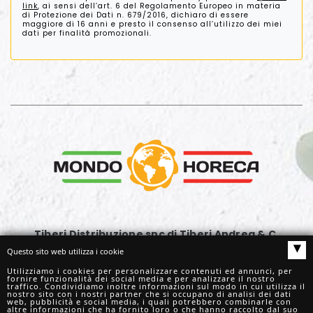
link
, ai sensi dell’art. 6 del Regolamento Europeo in materia
di Protezione dei Dati n. 679/2016, dichiaro di essere
maggiore di 16 anni e presto il consenso all’utilizzo dei miei
dati per finalità promozionali.
Tiberi Distribuzione snc di Tiberi Andrea & C.
▴
Via G. Rossini, 63
Questo sito web utilizza i cookie
62029 Tolentino (MC)
Utilizziamo i cookies per personalizzare contenuti ed annunci, per
fornire funzionalità dei social media e per analizzare il nostro
Tel.
+39. 0733961177
traffico. Condividiamo inoltre informazioni sul modo in cui utilizza il
nostro sito con i nostri partner che si occupano di analisi dei dati
info@mondohoreca.it
web, pubblicità e social media, i quali potrebbero combinarle con
altre informazioni che ha fornito loro o che hanno raccolto dal suo