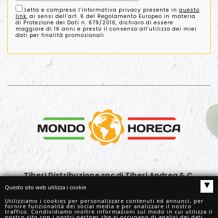
Letta e compresa l’informativa privacy presente in
questo
link
, ai sensi dell’art. 6 del Regolamento Europeo in materia
di Protezione dei Dati n. 679/2016, dichiaro di essere
maggiore di 16 anni e presto il consenso all’utilizzo dei miei
dati per finalità promozionali.
Tiberi Distribuzione snc di Tiberi Andrea & C.
▴
Via G. Rossini, 63
Questo sito web utilizza i cookie
62029 Tolentino (MC)
Utilizziamo i cookies per personalizzare contenuti ed annunci, per
fornire funzionalità dei social media e per analizzare il nostro
Tel.
+39. 0733961177
traffico. Condividiamo inoltre informazioni sul modo in cui utilizza il
nostro sito con i nostri partner che si occupano di analisi dei dati