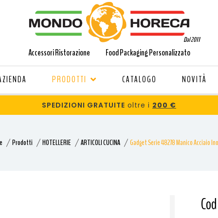
Dal 2011
Accessori Ristorazione
Food Packaging Personalizzato
AZIENDA
PRODOTTI
CATALOGO
NOVITÀ
SPEDIZIONI GRATUITE
oltre i
200 €
e
Prodotti
HOTELLERIE
ARTICOLI CUCINA
Gadget Serie 48278 Manico Acciaio In
Cod