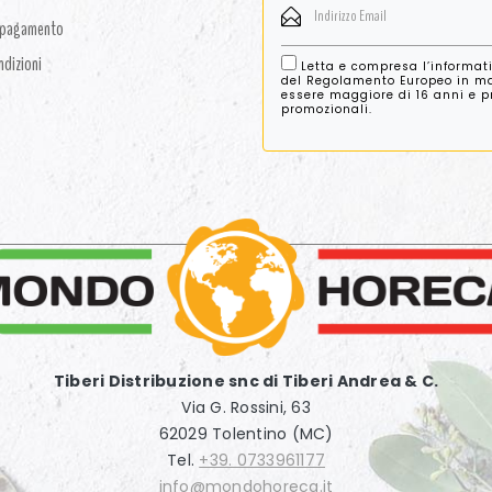
i pagamento
ndizioni
Letta e compresa l’informat
del Regolamento Europeo in mat
essere maggiore di 16 anni e pre
promozionali.
Tiberi Distribuzione snc di Tiberi Andrea & C.
Via G. Rossini, 63
62029 Tolentino (MC)
Tel.
+39. 0733961177
info@mondohoreca.it