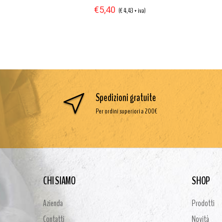
€5,40
iva)
(€ 4,43 + iva)
Spedizioni gratuite
Per ordini superiori a 200€
CHI SIAMO
SHOP
Azienda
Prodotti
Contatti
Novità