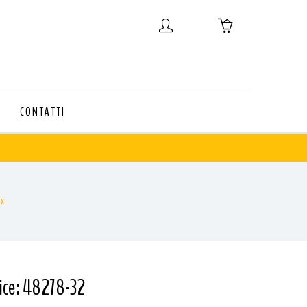
CONTATTI
ox
ice: 48278-32