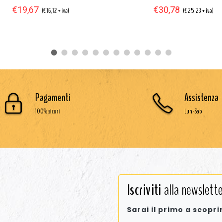
€19,67
€30,78
(€ 16,12 + iva)
(€ 25,23 + iva)
Pagamenti
Assistenza
100% sicuri
Lun-Sab
Iscriviti
alla newslette
Sarai il primo a scopri