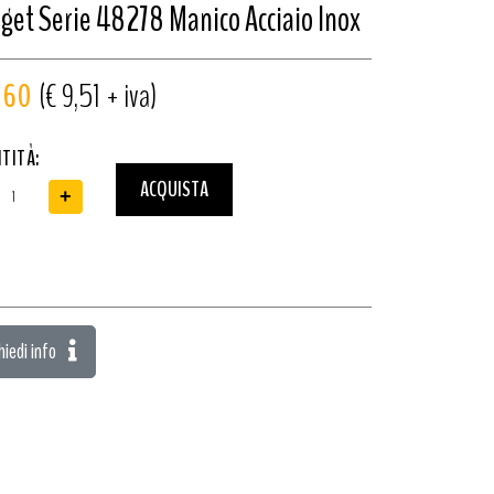
get Serie 48278 Manico Acciaio Inox
1,60
(€ 9,51 + iva)
TITÀ:
ACQUISTA
+
hiedi info