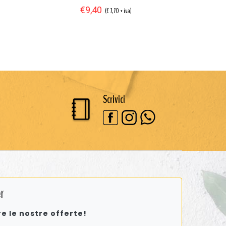
€9,40
(€ 7,70 + iva)
Scrivici
r
re le nostre offerte!