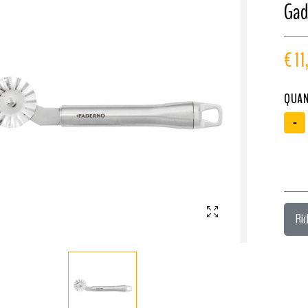
Gad
€ 1
QUAN
-
Ric