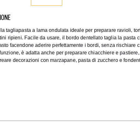
IONE
la tagliapasta a lama ondulata ideale per preparare ravioli, tortell
tini ripieni. Facile da usare, il bordo dentellato taglia la past
asto facendone aderire perfettamente i bordi, senza rischiare ch
funzione, è adatta anche per preparare chiacchiere e pastiere, pe
creare decorazioni con marzapane, pasta di zucchero e fondent