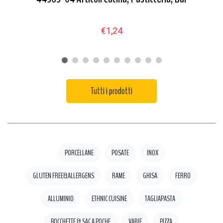
€1,24
Tutti i prodotti
PORCELLANE
POSATE
INOX
GLUTEN FREE&ALLERGENS
RAME
GHISA
FERRO
ALLUMINIO
ETHNIC CUISINE
TAGLIAPASTA
BOCCHETTE & SAC A POCHE
VARIE
PIZZA