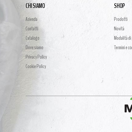
CHI SIAMO
SHOP
Azienda
Prodotti
Contatti
Novità
Catalogo
Modalità d
Dove siamo
Termini e co
Privacy Policy
Cookie Policy